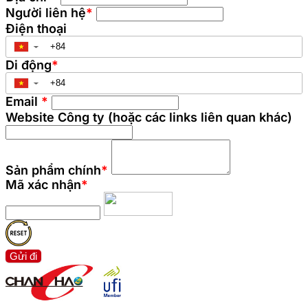
Người liên hệ
*
Điện thoại
▼
Di động
*
▼
Email
*
Website Công ty (hoặc các links liên quan khác)
Sản phẩm chính
*
Mã xác nhận
*
Gửi đi