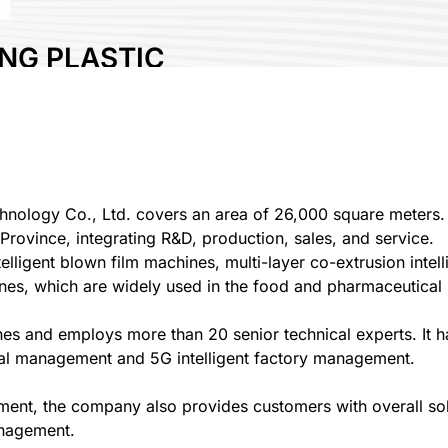
NG PLASTIC
HNOLOGY CO., LTD.
ology Co., Ltd. covers an area of 26,000 square meters. It
 Province, integrating R&D, production, sales, and service.
lligent blown film machines, multi-layer co-extrusion inte
ines, which are widely used in the food and pharmaceutical 
s and employs more than 20 senior technical experts. It has
sual management and 5G intelligent factory management.
ment, the company also provides customers with overall solut
anagement.