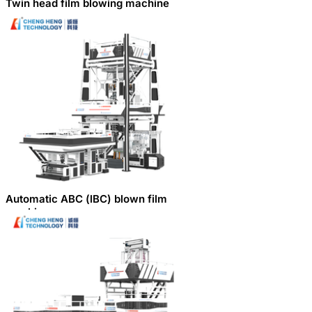
Twin head film blowing machine
Automatic ABC (lBC) blown film
machine