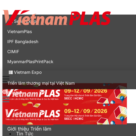
Liên hệ
Expo
Serial Expo
VietnamPlas
IPF Bangladesh
CIMIF
MyanmarPlasPrintPack
Vietnam Expo
Triển lãm thương mại tại Việt Nam
English
Tin Tức
Khách tham quan
Giới thiệu Triển lãm
Tin Tức