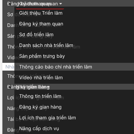
Khách tham quan
Đăng ký tham quan
Giới thiệu Triển lãm
Sơ đồ triển lãm
Đăng ký tham quan
Danh sách nhà triển lãm
Sơ đồ triển lãm
Sản phẩm trưng bày
Danh sách nhà triển lãm
Thông cáo báo chí nhà triển lãm
Sản phẩm trưng bày
Video nhà triển lãm
Thông cáo báo chí nhà triển lãm
Nhà triển lãm
Thông tin triển lãm
Video nhà triển lãm
Nhà triển lãm
Đăng ký gian hàng
Thông tin triển lãm
Lợi ích tham gia triển lãm
Đăng ký gian hàng
Nâng cấp dịch vụ
Lợi ích tham gia triển lãm
Tải bộ tài liệu bán hàng
Nâng cấp dịch vụ
Đăng nhập