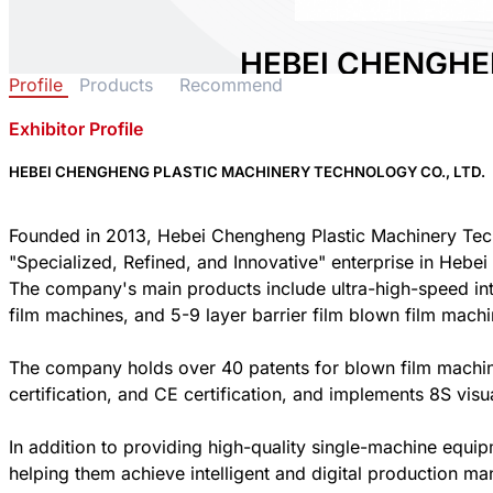
HEBEI CHENGHE
Profile
Products
Recommend
MACHINERY TEC
Exhibitor Profile
Area:
Plastic
Country:
China
HEBEI CHENGHENG PLASTIC MACHINERY TECHNOLOGY CO., LTD.
Booth No:
A1111
0
Founded in 2013, Hebei Chengheng Plastic Machinery Techn
"Specialized, Refined, and Innovative" enterprise in Hebei
The company's main products include ultra-high-speed inte
Share :
film machines, and 5-9 layer barrier film blown film mach
The company holds over 40 patents for blown film machine
certification, and CE certification, and implements 8S vi
In addition to providing high-quality single-machine equip
helping them achieve intelligent and digital production m