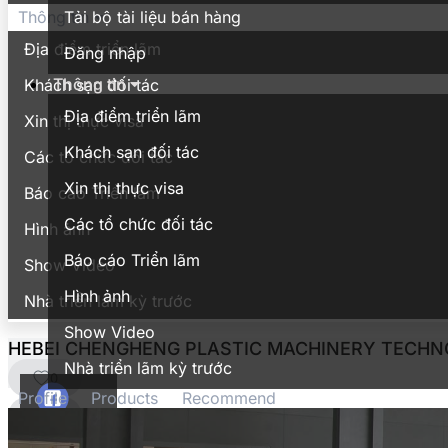
Tải bộ tài liệu bán hàng
Thông tin
Địa điểm triển lãm
Đăng nhập
Thông tin
Khách sạn đối tác
Địa điểm triển lãm
Xin thị thực visa
Khách sạn đối tác
Các tổ chức đối tác
Xin thị thực visa
Báo cáo Triển lãm
Các tổ chức đối tác
Hình ảnh
Báo cáo Triển lãm
Show Video
Hình ảnh
Nhà triển lãm kỳ trước
Show Video
HEBEI CHENGHENG PLASTIC MACHINERY TECHNO
Nhà triển lãm kỳ trước
0
Profile
Products
Recommend