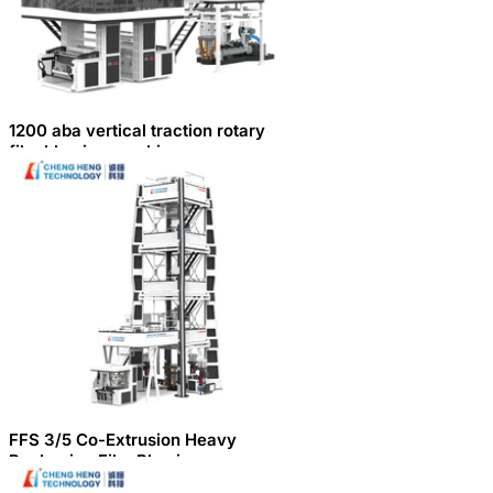
1200 aba vertical traction rotary
film blowing machine
FFS 3/5 Co-Extrusion Heavy
Packaging Film Blowing
Machine(FFS Film)