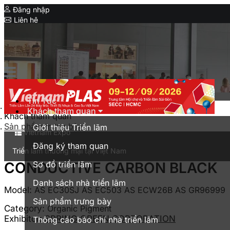
Đăng nhập
Liên hệ
Expo
Serial Expo
HanoiPlas
IPF Bangladesh
CIMIF
Tin Tức
Trang chủ
Khách tham quan
MyanmarPlasPrintPack
Khách tham quan
Sản phẩm trưng bày
Giới thiệu Triển lãm
Vietnam Expo
Đăng ký tham quan
Triển lãm thương mại tại Việt Nam
Sơ đồ triển lãm
CONDUCTIVE CARBON BLACK
English
Danh sách nhà triển lãm
Model:
AS EC30SJ AS EC503 AS ECW26B AS GR96999
Sản phẩm trưng bày
Category:
Organic Pigment
Exhibitor:
SPRING GREEN CORPORATION
Thông cáo báo chí nhà triển lãm