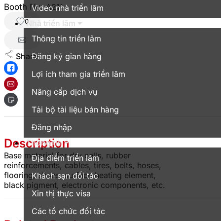
Booth No:
A211
Video nhà triển lãm
0
Nhà triển lãm
Thông tin triển lãm
Share :
Đăng ký gian hàng
Lợi ích tham gia triển lãm
Nâng cấp dịch vụ
Tải bộ tài liệu bán hàng
Đăng nhập
Description
Thông tin
Base material for dry cells, rubber
Địa điểm triển lãm
reinforcements, cables, tires, belts, hoses,
flooring, shoes, surface heating element,
Khách sạn đối tác
black pigment, electronic components, etc.
Xin thị thực visa
Các tổ chức đối tác