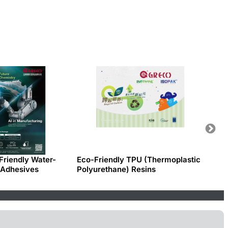
riendly Water-
Eco-Friendly TPU (Thermoplastic
ISOTH
 Adhesives
Polyurethane) Resins
Sustai