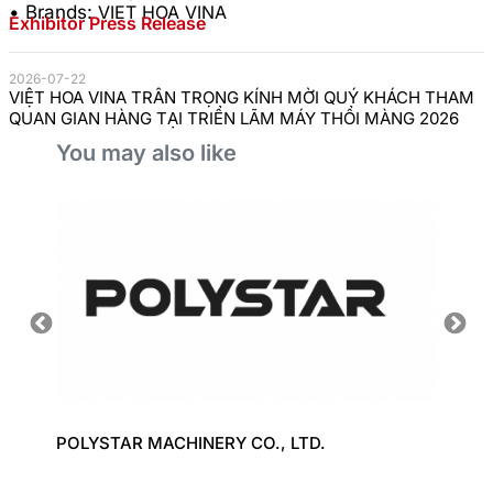
• Brands:
VIET HOA VINA
Exhibitor Press Release
2026-07-22
VIỆT HOA VINA TRÂN TRỌNG KÍNH MỜI QUÝ KHÁCH THAM
QUAN GIAN HÀNG TẠI TRIỂN LÃM MÁY THỔI MÀNG 2026
You may also like
 LTD.
POLYSTAR MACHINERY CO., LTD.
CONTI
LTD.